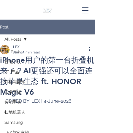
Post
All Posts
LEX
All Posts
Jun 4
5 min read
iPhone用户的第一台折叠机
智能手机
来了？AI更强还可以全面连
3C 产品
接苹果生态 ft. HONOR
耳机与配件
Magic V6
安卓平板
EDITED BY: LEX | 4-June-2026
智能手表
扫地机器人
Samsung
LEX与它有约