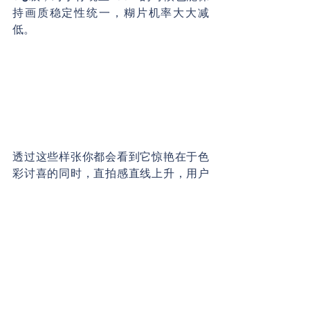
持画质稳定性统一，糊片机率大大减
低。
透过这些样张你都会看到它惊艳在于色
彩讨喜的同时，直拍感直线上升，用户
再也需要过度的技巧或重拍，就能拍出
很多不错的照片了。