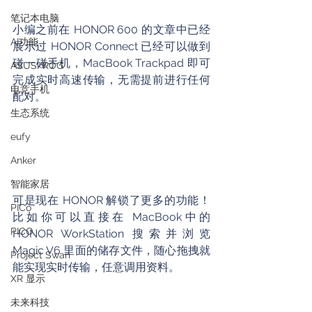
笔记本电脑
小编之前在 HONOR 600 的文章中已经
AI功能
展示过 HONOR Connect 已经可以做到
碰一碰手机，MacBook Trackpad 即可
ASUS/ROG
完成实时高速传输，无需提前进行任何
电竞手机
配对。
生态系统
eufy
Anker
智能家居
可是现在 HONOR 解锁了更多的功能！
PICo
比如你可以直接在 MacBook中的
PICO
HONOR WorkStation 搜索并浏览 
Magic V6 里面的储存文件，随心拖拽就
Project Swan
能实现实时传输，任意调用资料。
XR 显示
未来科技