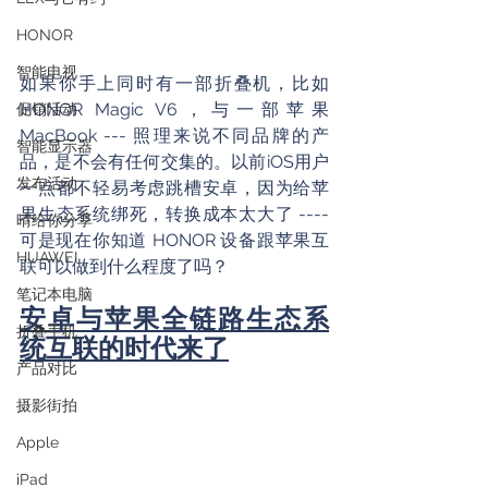
HONOR
智能电视
如果你手上同时有一部折叠机，比如 
HONOR Magic V6，与一部苹果 
促销活动
MacBook --- 照理来说不同品牌的产
智能显示器
品，是不会有任何交集的。以前iOS用户
发布活动
一点都不轻易考虑跳槽安卓，因为给苹
果生态系统绑死，转换成本太大了 ---- 
晴给你分享
可是现在你知道 HONOR 设备跟苹果互
HUAWEI
联可以做到什么程度了吗？
笔记本电脑
安卓与苹果全链路生态系
折叠手机
统互联的时代来了
产品对比
摄影街拍
Apple
iPad