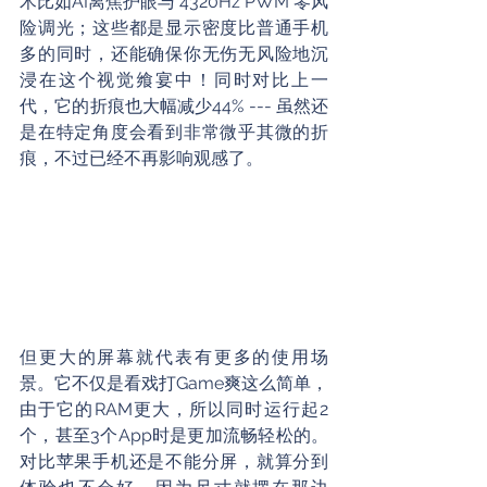
术比如AI离焦护眼与 4320Hz PWM 零风
险调光；这些都是显示密度比普通手机
多的同时，还能确保你无伤无风险地沉
浸在这个视觉飨宴中！同时对比上一
代，它的折痕也大幅减少44% --- 虽然还
是在特定角度会看到非常微乎其微的折
痕，不过已经不再影响观感了。
但更大的屏幕就代表有更多的使用场
景。它不仅是看戏打Game爽这么简单，
由于它的RAM更大，所以同时运行起2
个，甚至3个App时是更加流畅轻松的。
对比苹果手机还是不能分屏，就算分到