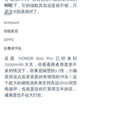
头显
环境下，它的续航其实还是很不错，只
是没大惊喜就对了。
Acer
Acerpure
智能家居
OPPO
折叠屏手机
反观 HONOR 600 Pro 已经来到 
7000mAh 大关，你看看两者厚度差不
多的情况下，容量是隔壁的1.7倍，小编
觉得这点反差是真的有很强的冲击！这
个超大硅碳电池本身支持高达1600词充
电循环，也就是说你打算用五年的话，
健康度也不会大打折。