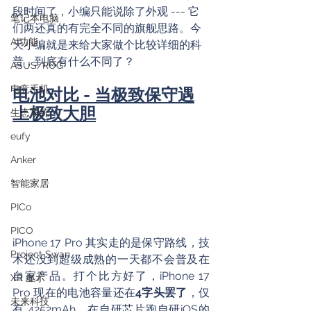
段时间了，小编只能说除了外观 --- 它
笔记本电脑
们两还真的有完全不同的旗舰思路。今
AI功能
天小编就是来给大家做个比较详细的科
普，到底有什么不同了？
ASUS/ROG
电竞手机
电池对比 - 当极致保守遇
上极致大胆
生态系统
eufy
Anker
智能家居
PICo
PICO
iPhone 17 Pro 其实走的是保守路线，技
Project Swan
术还没到超级成熟的一天都不会普及在
自家产品。打个比方好了，iPhone 17 
XR 显示
Pro 现在的电池容量还在
4字头罢了
，仅
未来科技
有 4252mAh。在自研芯片跑自研iOS的