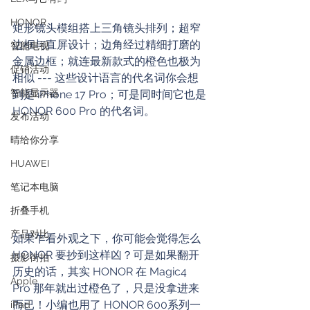
HONOR
矩形镜头模组搭上三角镜头排列；超窄
边框与直屏设计；边角经过精细打磨的
智能电视
金属边框；就连最新款式的橙色也极为
促销活动
相似 --- 这些设计语言的代名词你会想
智能显示器
到是 iPhone 17 Pro；可是同时间它也是 
HONOR 600 Pro 的代名词。
发布活动
晴给你分享
HUAWEI
笔记本电脑
折叠手机
产品对比
如果乍看外观之下，你可能会觉得怎么 
HONOR 要抄到这样凶？可是如果翻开
摄影街拍
历史的话，其实 HONOR 在 Magic4 
Apple
Pro 那年就出过橙色了，只是没拿进来
而已！小编也用了 HONOR 600系列一
iPad