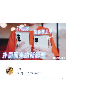
LEX
Jul 23
2 min read
Samsung Galaxy Z Fold8 初上手:
比起新鲜感，新形态更像是抓住了
我的需求
三星一年一度的折叠新品如期而至，除了往年主打时尚个
性的 Z Flip8 以及原有的全能折叠旗舰重新定位去 Z