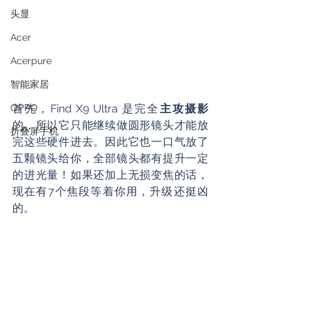
头显
Acer
Acerpure
智能家居
OPPO
首先，Find X9 Ultra 是完全
主攻摄影
的，所以它只能继续做圆形镜头才能放
折叠屏手机
完这些硬件进去。因此它也一口气放了
五颗镜头给你，全部镜头都有提升一定
的进光量！如果还加上无损变焦的话，
现在有7个焦段等着你用，升级还挺凶
的。