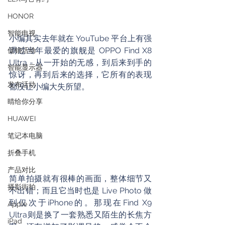
HONOR
智能电视
小编其实去年就在 YouTube 平台上有强
调过当年最爱的旗舰是 OPPO Find X8 
促销活动
Ultra - 从一开始的无感，到后来到手的
智能显示器
惊讶，再到后来的选择，它所有的表现
发布活动
都没让小编大失所望。
晴给你分享
HUAWEI
笔记本电脑
折叠手机
产品对比
简单拍摄就有很棒的画面，整体细节又
摄影街拍
不出错；而且它当时也是 Live Photo 做
到仅次于iPhone的。那现在Find X9 
Apple
Ultra则是换了一套熟悉又陌生的长焦方
iPad