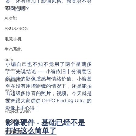
案，还有增加了影调风格。感觉会不会
不同点呢？
笔记本电脑
AI功能
ASUS/ROG
电竞手机
生态系统
eufy
小编自己也不知不觉用了两个星期多
Anker
了，先说结论 --- 小编依旧十分满意它
所带来的影像质感与情绪价值。小编甚
智能家居
至在没有用增距镜的情况下，还是能拍
PICo
出超级多惊喜的照片，视频。今天就是
要来跟大家讲讲 OPPO Find X9 Ultra 的
PICO
影像上手心得！
Project Swan
影像硬件 - 基础已经不是
XR 显示
打好这么简单了
未来科技