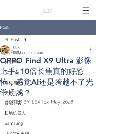
Post
All Posts
LEX
All Posts
May 13
5 min read
OPPO Find X9 Ultra 影像
智能手机
上手: 10倍长焦真的好恐
3C 产品
怖，感觉AI还是跨越不了光
耳机与配件
学质感？
安卓平板
EDITED BY: LEX | 13-May-2026
智能手表
扫地机器人
Samsung
LEX与它有约