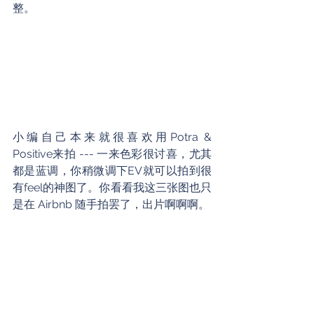
整。
小编自己本来就很喜欢用Potra & 
Positive来拍 --- 一来色彩很讨喜，尤其
都是蓝调，你稍微调下EV就可以拍到很
有feel的神图了。你看看我这三张图也只
是在 Airbnb 随手拍罢了，出片啊啊啊。