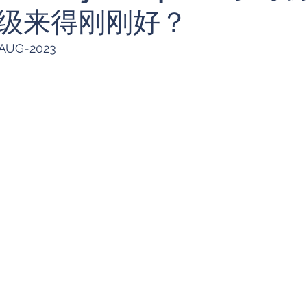
级来得刚刚好？
折叠手机
产品对比
摄影街拍
Apple
-AUG-2023
电竞手机
生态系统
eufy
Anker
智能