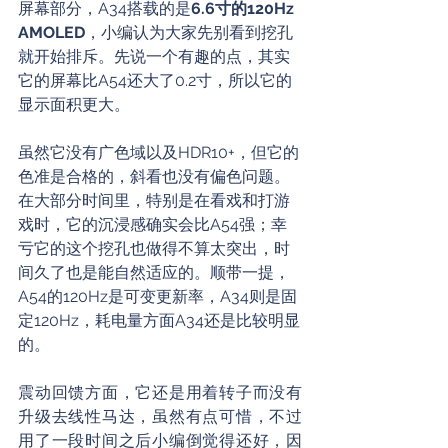
屏幕部分，A34搭载的是
6.6寸的120Hz 
AMOLED
，小编认为大家先别看到挖孔
就开始排斥。先说一个有趣的点，其实
它的屏幕比A54还大了0.2寸，所以它的
显示面积更大。
虽然它没有广色域以及HDR10+，但它的
色准是合格的，斜看也没有偏色问题。
在大部分时间里，特别是在看戏和打游
戏时，它的沉浸感确实会比A54强；幸
亏它的这个挖孔也做得不算太突出，时
间久了也是能自然适应的。顺带一提，
A54的120Hz是可变更新率，A34则是固
定120Hz，耗电量方面A34还是比较明显
的。
震动回馈方面，它还是用着转子而没有
升级去线性马达，虽然有点可惜，不过
用了一段时间之后小编倒觉得还好，因