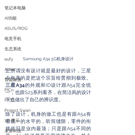
笔记本电脑
AI功能
ASUS/ROG
电竞手机
生态系统
Samsung A34 5G机身设计
eufy
Anker
正所谓没有设计就是最好的设计，三星
今年真的是把这个宗旨给贯彻到极致。
智能家居
三星A34
的外观和ID设计跟A54完全统
PICo
一，也跟S23系列看齐，在简洁风的设计
下也做出了自己的辨识度。
PICO
Project Swan
除了设计，机身的做工也是有跟A54有
XR 显示
着统一的水平的，听筒缝隙，零件的衔
接依旧是业内最顶；只是跟A54不同的
未来科技