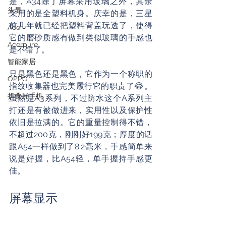
是，A34除了屏幕采用玻璃之外，其余
头显
采用的是全塑料机身。庆幸的是，三星
前几年就已经把塑料背盖玩透了，使得
Acer
它的磨砂质感有做到类似玻璃的手感也
Acerpure
是不错了。
智能家居
只是黑色还是黑色，它作为一个称职的
OPPO
指纹收集器也完美履行它的职责了😂。
折叠屏手机
虽然是A3系列，不过防水这个A系列主
打还是有被做进来，实用性以及保护性
依旧是拉满的。它的重量控制得不错，
不超过200克，刚刚好199克；厚度的话
跟A54一样做到了8.2毫米，手感简单来
说是好握，比A54轻，单手握持手感更
佳。
屏幕显示