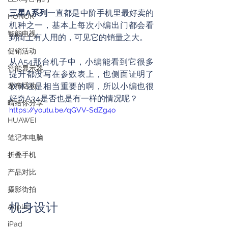
三星A系列
一直都是中阶手机里最好卖的
HONOR
机种之一，基本上每次小编出门都会看
智能电视
到街上有人用的，可见它的销量之大。
促销活动
从A54那台机子中，小编能看到它很多
智能显示器
提升都没写在参数表上，也侧面证明了
发布活动
软体还是相当重要的啊，所以小编也很
好奇A34是否也是有一样的情况呢？
晴给你分享
https://youtu.be/qGVV-SdZg4o
HUAWEI
笔记本电脑
折叠手机
产品对比
摄影街拍
机身设计
Apple
iPad