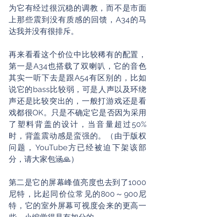
为它有经过很沉稳的调教，而不是市面
上那些震到没有质感的回馈，A34的马
达我并没有很排斥。
再来看看这个价位中比较稀有的配置，
第一是A34也搭载了双喇叭，它的音色
其实一听下去是跟A54有区别的，比如
说它的bass比较弱，可是人声以及环绕
声还是比较突出的，一般打游戏还是看
戏都很OK。只是不确定它是否因为采用
了塑料背盖的设计，当音量超过50%
时，背盖震动感是蛮强的。（由于版权
问题，YouTube方已经被迫下架该部
分，请大家包涵🙏）
第二是它的屏幕峰值亮度也去到了1000
尼特，比起同价位常见的800～900尼
特，它的室外屏幕可视度会来的更高一