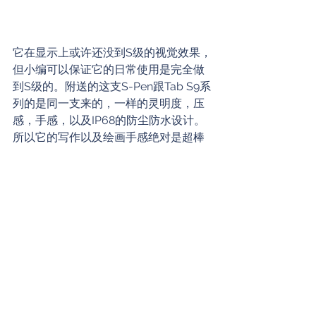
它在显示上或许还没到S级的视觉效果，
但小编可以保证它的日常使用是完全做
到S级的。附送的这支S-Pen跟Tab S9系
列的是同一支来的，一样的灵明度，压
感，手感，以及IP68的防尘防水设计。
所以它的写作以及绘画手感绝对是超棒
的；对于那些完全没画画需求的人来
说，平时它也可以充当触控笔来用。毕
竟手指太占指纹的，小编自己要点什么
都是用笔来代劳的，那要看戏的时候就
不会被指纹阻挡到了。
总结