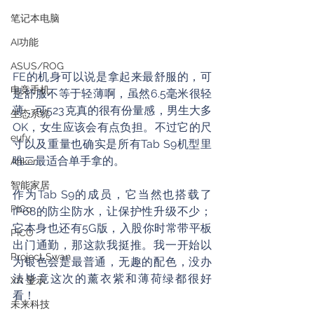
笔记本电脑
AI功能
ASUS/ROG
FE的机身可以说是拿起来最舒服的，可
电竞手机
是舒服不等于轻薄啊，虽然6.5毫米很轻
薄，可523克真的很有份量感，男生大多
生态系统
OK，女生应该会有点负担。不过它的尺
eufy
寸以及重量也确实是所有Tab S9机型里
唯二最适合单手拿的。
Anker
智能家居
作为Tab S9的成员，它当然也搭载了
PICo
IP68的防尘防水，让保护性升级不少；
它本身也还有5G版，入股你时常带平板
PICO
出门通勤，那这款我挺推。我一开始以
Project Swan
为银色会是最普通，无趣的配色，没办
法毕竟这次的薰衣紫和薄荷绿都很好
XR 显示
看！
未来科技