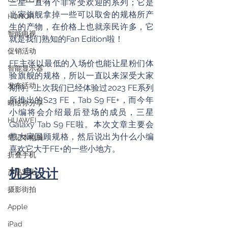
三星一直有个非常受欢迎的系列；它是
当家旗舰拿掉一些可以取舍的规格所产
HONOR
生的产物，在价格上也就亲民许多，它
智能电视
就是我们熟知的Fan Edition啦！
促销活动
FE主张以最低的入场价也能让星粉们体
智能显示器
验旗舰的规格，所以一直以来深受大家
发布活动
期待。上次我们已经体验过2023 FE系列
所推出的S23 FE，Tab S9 FE+，而今年
晴给你分享
小编将会介绍最后登场的成员，三星 
HUAWEI
Galaxy Tab S9 FE啦。本次文章主要会
带大家回顾规格，然后说出为什么小编
笔记本电脑
喜欢它大于FE+的一些小地方。
折叠手机
机身设计
产品对比
摄影街拍
Apple
iPad