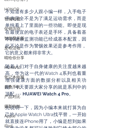
HONOR
不知道有多少人跟小编一样，入手电子
手表完全不是为了满足运动需求，而是
智能电视
单纯看上了里面的一些功能。即使是现
促销活动
在最便宜的电子表还是手环，具备着基
智能显示器
本的健康监测功能已经成基本配置，因
此不论是作为警惕效果还是参考作用，
发布活动
它的意义都来得非常大。
晴给你分享
随着人们对于自身健康的关注度越来越
HUAWEI
高，华为这一代的Watch 4系列也着重
笔记本电脑
增强健康方面的数据分析以及相关功
能，今天要跟大家分享的就是系列中的
折叠手机
顶配 --- 
HUAWEI Watch 4 Pro
。
产品对比
摄影街拍
先说明一下，因为小编本来就打算为自
己的Apple Watch Ultra找平替，一开始
Apple
就直接连iPhone用了，小编是想到如果
iPad