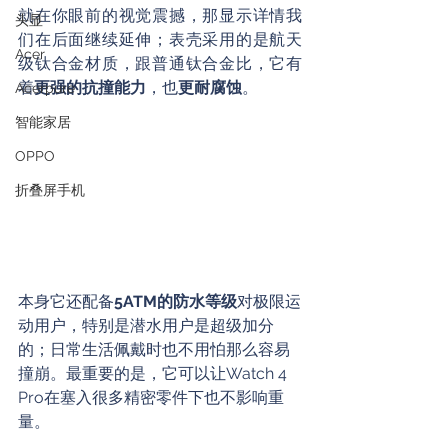
就在你眼前的视觉震撼，那显示详情我
头显
们在后面继续延伸；表壳采用的是航天
Acer
级钛合金材质，跟普通钛合金比，它有
着
更强的抗撞能力
，也
更耐腐蚀
。
Acerpure
智能家居
OPPO
折叠屏手机
本身它还配备
5ATM的防水等级
对极限运
动用户，特别是潜水用户是超级加分
的；日常生活佩戴时也不用怕那么容易
撞崩。最重要的是，它可以让Watch 4 
Pro在塞入很多精密零件下也不影响重
量。