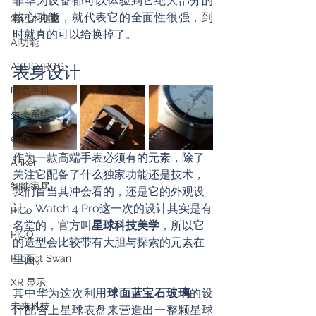
非华为设备都可以体验到它绝大部分的
核心功能，就代表它的全面性很强，到
笔记本电脑
时就真的可以给换掉了。
AI功能
ASUS/ROG
表身设计
电竞手机
生态系统
eufy
作为一款高端手表必须有的元素，除了
Anker
关注它配备了什么独家功能还是技术，
智能家居
我们首当其冲会看的，还是它的外观设
计。Watch 4 Pro这一次的设计其实是有
PICo
名堂的，官方叫
星球科技美学
，所以它
PICO
的造型会比较带有大胆与探索的元素在
Project Swan
里面。
XR 显示
其中华为这次利用
球面蓝宝石玻璃
的设
未来科技
计配合上星球表盘来营造出一整颗星球