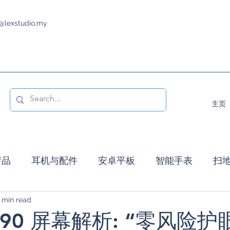
@lexstudio.my
主页
产品
耳机与配件
安卓平板
智能手表
扫
 min read
智能电视
促销活动
智能显示器
发布活
 90 屏幕解析: “零风险护