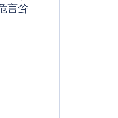
危言耸
iPad
笔记本电脑
家居
PICo