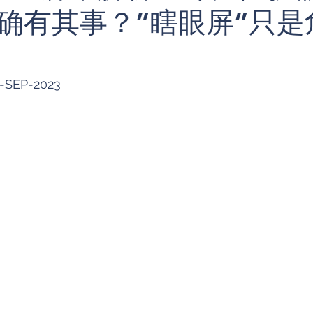
确有其事？”瞎眼屏”只是
折叠手机
产品对比
摄影街拍
Apple
电竞手机
生态系统
eufy
Anker
智能
6-SEP-2023