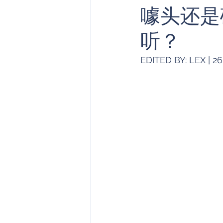
噱头还是
HUAWEI
笔记本电脑
听？
AI功能
ASUS/ROG
EDITED BY: LEX | 2