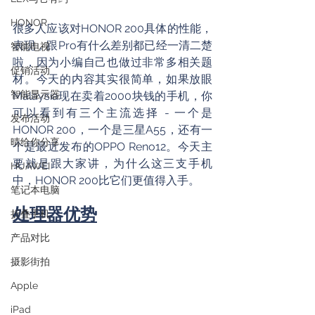
HONOR
很多人应该对HONOR 200具体的性能，
表现，跟Pro有什么差别都已经一清二楚
智能电视
啦，因为小编自己也做过非常多相关题
促销活动
材。今天的内容其实很简单，如果放眼
智能显示器
Malaysia现在卖着2000块钱的手机，你
可以看到有三个主流选择 - 一个是
发布活动
HONOR 200，一个是三星A55，还有一
晴给你分享
个是最近发布的OPPO Reno12。今天主
要就是跟大家讲，为什么这三支手机
HUAWEI
中，HONOR 200比它们更值得入手。
笔记本电脑
处理器优势
折叠手机
产品对比
摄影街拍
Apple
iPad