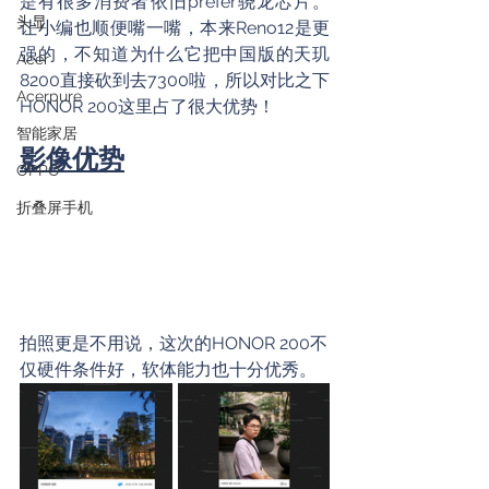
是有很多消费者依旧prefer骁龙芯片。
头显
让小编也顺便嘴一嘴，本来Reno12是更
强的，不知道为什么它把中国版的天玑
Acer
8200直接砍到去7300啦，所以对比之下
Acerpure
HONOR 200这里占了很大优势！
智能家居
影像优势
OPPO
折叠屏手机
拍照更是不用说，这次的HONOR 200不
仅硬件条件好，软体能力也十分优秀。