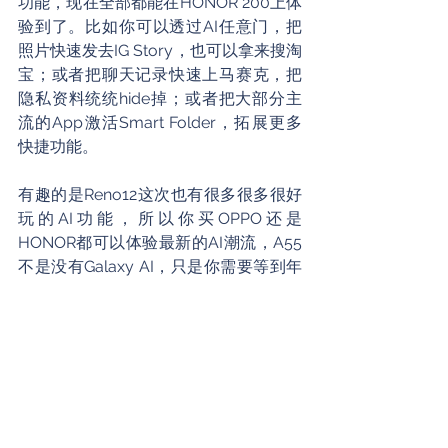
功能，现在全部都能在HONOR 200上体
验到了。比如你可以透过AI任意门，把
照片快速发去IG Story，也可以拿来搜淘
宝；或者把聊天记录快速上马赛克，把
隐私资料统统hide掉；或者把大部分主
流的App激活Smart Folder，拓展更多
快捷功能。
有趣的是Reno12这次也有很多很多很好
玩的AI功能，所以你买OPPO还是
HONOR都可以体验最新的AI潮流，A55
不是没有Galaxy AI，只是你需要等到年
尾才开始可以用，而HONOR 200的这些
AI已经是预装好的，setup好之后就可以
直接用了，是不是听起来就诚意满满
咧？
价格优势
讲到最后，还是绕不开价钱，因为讲到