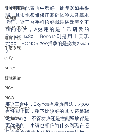
不管其它配置再牛都好，处理器如果很
笔记本电脑
弱，其实也很难保证基础体验以及基本
AI功能
运行。这三台手机恰好就是搭载完全不
ASUS/ROG
同的芯片，A55用的是自己研发的
Exynos 1480，Reno12则是用上天玑
电竞手机
7300，HONOR 200搭载的是骁龙7 Gen 
生态系统
3。
eufy
Anker
智能家居
PICo
PICO
那这三台中，Exynos有发热问题，7300
Project Swan
有性能上限，剩下比较好的其实还是骁
龙7 Gen 3，不管发热还是性能释放都是
XR 显示
更优秀的 - 小编也相信为什么到现在还
未来科技