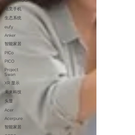
ASUS/ROG
电竞手机
生态系统
eufy
Anker
智能家居
PICo
PICO
Project
Swan
XR 显示
未来科技
头显
Acer
Acerpure
智能家居